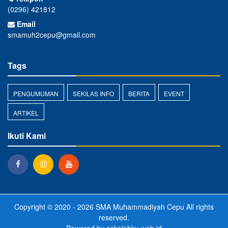
(0296) 421812
Email
smamuh2cepu@gmail.com
Tags
PENGUMUMAN
SEKILAS INFO
BERITA
EVENT
ARTIKEL
Ikuti Kami
Copyright © 2020 - 2026
SMA Muhammadiyah Cepu
All rights
reserved.
Powered by
sekolahku.web.id