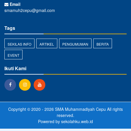
Email
smamuh2cepu@gmail.com
Tags
SEKILAS INFO
ARTIKEL
PENGUMUMAN
BERITA
EVENT
Ikuti Kami
Copyright © 2020 - 2026
SMA Muhammadiyah Cepu
All rights
reserved.
Powered by
sekolahku.web.id