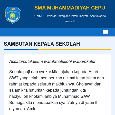
SMA MUHAMMADIYAH CEPU
“EXIST” (Explorasi Imtaq dan Imtek, Inovatif, Santun serta
Terampil)
SAMBUTAN KEPALA SEKOLAH
Assalamu’alaikum warahmatullohi wabarokatuh.
Segala puji dan syukur kita tujukan kepada Alloh
SWT yang telah memberikan nikmat iman Islam dan
rahmat kepada seluruh makhluknya. Sholawat dan
salam kita haturkan kepada junjungan kita
nabiyulloh khotamilanbiya Muhammad SAW.
Semoga kita mendapatkan syafa’atnya di yaumil
qiyamah. Amin.