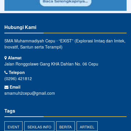
Hubungi Kami
SMA Muhammadiyah Cepu ⋅ “EXIST” (Explorasi Imtaq dan Imtek,
Inovatif, Santun serta Terampil)
Alamat
Jalan Ronggolawe Gang KHA Dahlan No. 06 Cepu
Telepon
(0296) 421812
Email
smamuh2cepu@gmail.com
Tags
EVENT
SEKILAS INFO
BERITA
ARTIKEL